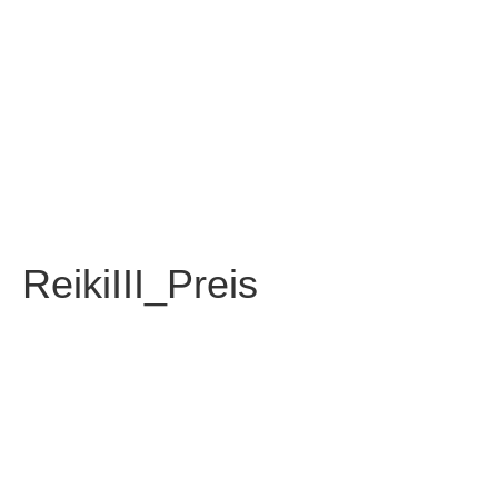
+43 699 106 20 609
ReikiIII_Preis