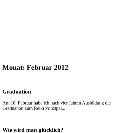
Reiki I – Einzelteaching
Reiki II Seminar
Reiki III – Initiator
News
FAQ
Über mich
Kontakt
+43 699 106 20 609
+43 699 106 20 609
Monat:
Februar 2012
Graduation
Am 18. Februar habe ich nach vier Jahren Ausbildung die
Graduation zum Reiki Prinzipal...
Wie wird man glücklich?