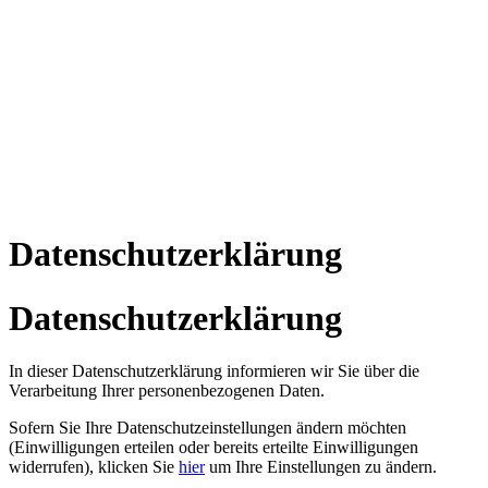
Reiki I – Einzelteaching
Reiki II Seminar
Reiki III – Initiator
News
FAQ
Über mich
Kontakt
+43 699 106 20 609
+43 699 106 20 609
Datenschutzerklärung
Datenschutzerklärung
In dieser Datenschutzerklärung informieren wir Sie über die
Verarbeitung Ihrer personenbezogenen Daten.
Sofern Sie Ihre Datenschutzeinstellungen ändern möchten
(Einwilligungen erteilen oder bereits erteilte Einwilligungen
widerrufen), klicken Sie
hier
um Ihre Einstellungen zu ändern.