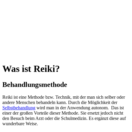
Reiki I – Einzelteaching
Reiki II Seminar
Reiki III – Initiator
News
FAQ
Über mich
Kontakt
+43 699 106 20 609
+43 699 106 20 609
Was ist Reiki?
Behandlungsmethode
Reiki ist eine Methode bzw. Technik, mit der man sich selber oder
andere Menschen behandeln kann. Durch die Möglichkeit der
Selbstbehandlung
wird man in der Anwendung autonom. Das ist
einer der großen Vorteile dieser Methode. Sie ersetzt jedoch nicht
den Besuch beim Arzt oder die Schulmedizin. Es ergänzt diese auf
wunderbare Weise.