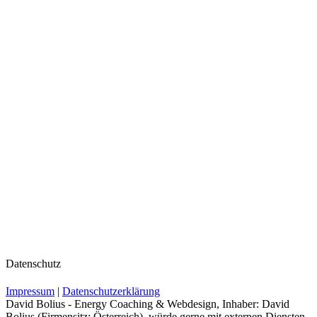
Datenschutz
Impressum
|
Datenschutzerklärung
David Bolius - Energy Coaching & Webdesign, Inhaber: David
Bolius (Firmensitz: Österreich), würde gerne mit externen Diensten