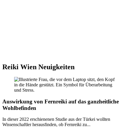
Reiki I – Einzelteaching
Reiki II Seminar
Reiki III – Initiator
News
FAQ
Über mich
Kontakt
+43 699 106 20 609
+43 699 106 20 609
Reiki Wien Neuigkeiten
Auswirkung von Fernreiki auf das ganzheitliche
Wohlbefinden
In dieser 2022 erschienenen Studie aus der Türkei wollten
Wissenschaftler herausfinden, ob Fernreiki zu...