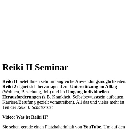
Reiki I – Einzelteaching
Reiki II Seminar
Reiki III – Initiator
News
FAQ
Über mich
Kontakt
+43 699 106 20 609
+43 699 106 20 609
Reiki II Seminar
Reiki II
bietet Ihnen sehr umfangreiche Anwendungsmöglichkeiten.
Reiki 2
eignet sich hervorragend zur
Unterstützung im Alltag
(Wohnen, Beziehung, Job) und im
Umgang individuellen
Herausforderungen
(z.B. Krankheit, Selbstbewusstsein aufbauen,
Karriere/Berufung gezielt vorantreiben). All das und vieles mehr ist
Teil der
Reiki II Schatzkiste:
Video: Was ist Reiki II?
Sie sehen gerade einen Platzhalterinhalt von
YouTube
. Um auf den