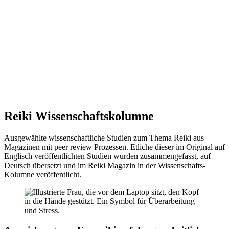
Reiki I – Einzelteaching
Reiki II Seminar
Reiki III – Initiator
News
FAQ
Über mich
Kontakt
+43 699 106 20 609
+43 699 106 20 609
Reiki Wissenschaftskolumne
Ausgewählte wissenschaftliche Studien zum Thema Reiki aus
Magazinen mit peer review Prozessen. Etliche dieser im Original auf
Englisch veröffentlichten Studien wurden zusammengefasst, auf
Deutsch übersetzt und im Reiki Magazin in der Wissenschafts-
Kolumne veröffentlicht.