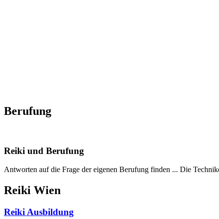
Reiki I – Einzelteaching
Reiki II Seminar
Reiki III – Initiator
News
FAQ
Über mich
Kontakt
+43 699 106 20 609
+43 699 106 20 609
Berufung
Reiki und Berufung
Antworten auf die Frage der eigenen Berufung finden ... Die Technike
Reiki Wien
Reiki Ausbildung