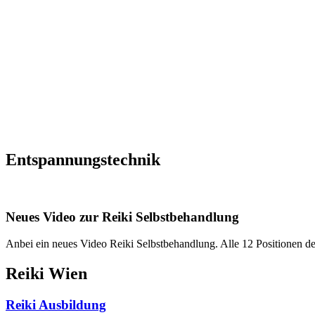
Reiki I – Einzelteaching
Reiki II Seminar
Reiki III – Initiator
News
FAQ
Über mich
Kontakt
+43 699 106 20 609
+43 699 106 20 609
Entspannungstechnik
Neues Video zur Reiki Selbstbehandlung
Anbei ein neues Video Reiki Selbstbehandlung. Alle 12 Positionen der
Reiki Wien
Reiki Ausbildung