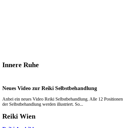
Reiki I – Einzelteaching
Reiki II Seminar
Reiki III – Initiator
News
FAQ
Über mich
Kontakt
+43 699 106 20 609
+43 699 106 20 609
Innere Ruhe
Neues Video zur Reiki Selbstbehandlung
Anbei ein neues Video Reiki Selbstbehandlung. Alle 12 Positionen
der Selbstbehandlung werden illustriert. So...
Reiki Wien