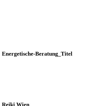
Reiki I – Einzelteaching
Reiki II Seminar
Reiki III – Initiator
News
FAQ
Über mich
Kontakt
+43 699 106 20 609
+43 699 106 20 609
Energetische-Beratung_Titel
Reiki Wien