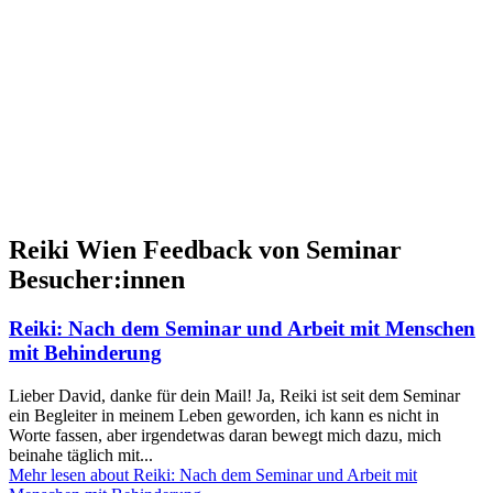
Reiki I – Einzelteaching
Reiki II Seminar
Reiki III – Initiator
News
FAQ
Über mich
Kontakt
+43 699 106 20 609
+43 699 106 20 609
Reiki Wien Feedback von Seminar
Besucher:innen
Reiki: Nach dem Seminar und Arbeit mit Menschen
mit Behinderung
Lieber David, danke für dein Mail! Ja, Reiki ist seit dem Seminar
ein Begleiter in meinem Leben geworden, ich kann es nicht in
Worte fassen, aber irgendetwas daran bewegt mich dazu, mich
beinahe täglich mit...
Mehr lesen
about Reiki: Nach dem Seminar und Arbeit mit