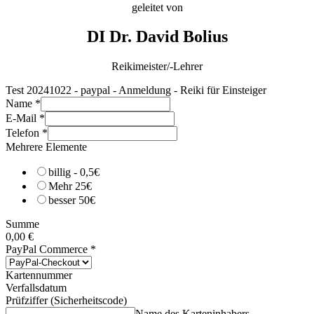
geleitet von
DI Dr. David Bolius
Reikimeister/-Lehrer
Test 20241022 - paypal - Anmeldung - Reiki für Einsteiger
Name
*
E-Mail
*
Telefon
*
Mehrere Elemente
billig - 0,5€
Mehr 25€
besser 50€
Summe
0,00 €
PayPal Commerce
*
Kartennummer
Verfallsdatum
Prüfziffer (Sicherheitscode)
Name des Karteninhabers