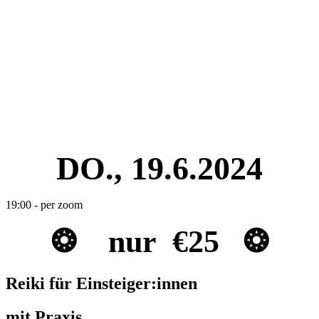
Reiki I – Einzelteaching
Reiki II Seminar
Reiki III – Initiator
News
FAQ
Über mich
Kontakt
+43 699 106 20 609
+43 699 106 20 609
DO., 19.6.2024
19:00 - per zoom
❂ nur €25 ❂
Reiki für Einsteiger:innen
mit Praxis