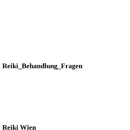
Reiki I – Einzelteaching
Reiki II Seminar
Reiki III – Initiator
News
FAQ
Über mich
Kontakt
+43 699 106 20 609
+43 699 106 20 609
Reiki_Behandlung_Fragen
Reiki Wien