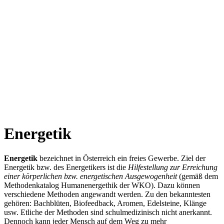
Reiki I – Einzelteaching
Reiki II Seminar
Reiki III – Initiator
News
FAQ
Über mich
Kontakt
+43 699 106 20 609
+43 699 106 20 609
Energetik
Energetik
bezeichnet in Österreich ein freies Gewerbe. Ziel der
Energetik bzw. des Energetikers ist die
Hilfestellung zur Erreichung
einer körperlichen bzw. energetischen Ausgewogenheit
(gemäß dem
Methodenkatalog Humanenergethik der WKO). Dazu können
verschiedene Methoden angewandt werden. Zu den bekanntesten
gehören: Bachblüten, Biofeedback, Aromen, Edelsteine, Klänge
usw. Etliche der Methoden sind schulmedizinisch nicht anerkannt.
Dennoch kann jeder Mensch auf dem Weg zu mehr