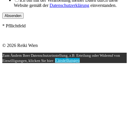
Ich bin mit der Verarbeitung meiner Daten durch diese
Website gemäß der
Datenschutzerklärung
einverstanden.
Absenden
* Pfllichtfeld
© 2026 Reiki Wien
Zum Ändern Ihrer Datenschutzeinstellung, z.B. Erteilung oder Widerruf von
Einstellungen
Einwilligungen, klicken Sie hier: