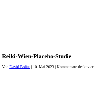
Reiki I – Einzelteaching
Reiki II Seminar
Reiki III – Initiator
News
FAQ
Über mich
Kontakt
+43 699 106 20 609
+43 699 106 20 609
Reiki-Wien-Placebo-Studie
für
Von
David Bolius
|
10. Mai 2023
|
Kommentare deaktiviert
Reiki-
Wien-
Placebo-
Studie