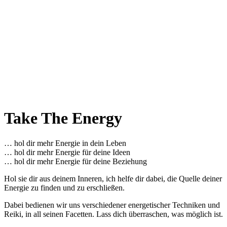
Reiki I – Einzelteaching
Reiki II Seminar
Reiki III – Initiator
News
FAQ
Über mich
Kontakt
+43 699 106 20 609
+43 699 106 20 609
Take The Energy
… hol dir mehr Energie in dein Leben
… hol dir mehr Energie für deine Ideen
… hol dir mehr Energie für deine Beziehung
Hol sie dir aus deinem Inneren, ich helfe dir dabei, die Quelle deiner
Energie zu finden und zu erschließen.
Dabei bedienen wir uns verschiedener energetischer Techniken und
Reiki, in all seinen Facetten. Lass dich überraschen, was möglich ist.