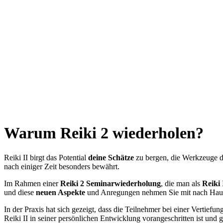
Reiki I – Einzelteaching
Reiki II Seminar
Reiki III – Initiator
News
FAQ
Über mich
Kontakt
+43 699 106 20 609
+43 699 106 20 609
Warum Reiki 2 wiederholen?
Reiki II birgt das Potential
deine Schätze
zu bergen, die Werkzeuge d
nach einiger Zeit besonders bewährt.
Im Rahmen einer
Reiki 2 Seminarwiederholung
, die man als
Reiki 
und diese
neuen Aspekte
und Anregungen nehmen Sie mit nach Hau
In der Praxis hat sich gezeigt, dass die Teilnehmer bei einer Verti
Reiki II in seiner persönlichen Entwicklung vorangeschritten ist und